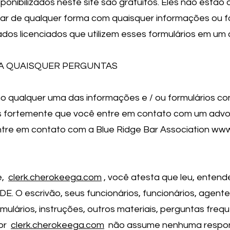
ponibilizados neste site são gratuitos. Eles não estão 
ar de qualquer forma com quaisquer informações ou fo
gados licenciados que utilizem esses formulários em um 
A QUAISQUER PERGUNTAS
o qualquer uma das informações e / ou formulários con
fortemente que você entre em contato com um advog
tre em contato com a Blue Ridge Bar Association ww
e,
clerk.cherokeega.com
, você atesta que leu, enten
 escrivão, seus funcionários, funcionários, agente
mulários, instruções, outros materiais, perguntas freq
por
clerk.cherokeega.com
não assume nenhuma respons