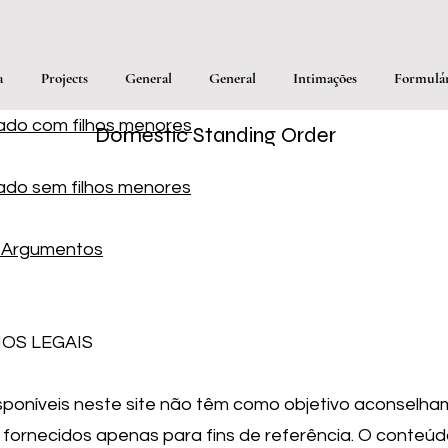
a
Projects
General
General
Intimações
Formulár
ado com filhos menores
Domestic Standing Order
ado sem filhos menores
s Argumentos
OS LEGAIS
sponíveis neste site não têm como objetivo aconselha
 fornecidos apenas para fins de referência. O conteúd