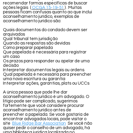
recomendar formas específicas de buscar
ações legais
(
OCGA 15-19-51
)
. Muitas
pessoas ficam confusas quanto ao que inclui
aconselhamento jurídico, exemplos de
aconselhamento jurídico são:
Quais documentos do condado devem ser
arquivados
Qual tribunal tem jurisdição
Quando as respostas são devidas
Como preparar papelada
Que papelada é necessária para registrar
um caso
Os prazos para responder ou apelar de uma
decisão
Interpretar documentos legais ou ordens
Qual papelada é necessária para preencher
uma nova escritura ou garantia
Interpretar ações, garantias, plats ou UCCs
A única pessoa que pode lhe dar
aconselhamento jurídico é um advogado. O
litígio pode ser complicado, sugerimos
fortemente que você considere procurar
aconselhamento jurídico antes de
preencher a papelada. Se você gostaria de
encontrar advogados locais, pode visitar o
site
Blue Ridge Bar Association
Se você não
quiser pedir o conselho de um advogado, há
uma biblioteca jurídica localizada no