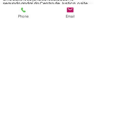
segundo andar do Centro de Justiça, o site
desse escritório é
Cherokee County Law
Library
Phone
Email
Cherokee County, Geórgia "Onde o metrô
encontra as montanhas" | © Conselho de
Comissários do Condado de Cherokee
Email do Escriturário
Declaração de privacidade
Termos e Condições
Conformidade ADA
Aviso de tráfico humano
Título IV