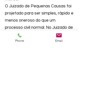
O Juizado de Pequenas Causas foi
projetado para ser simples, rápido e
menos oneroso do que um
processo civil normal. No Juizado de
Pequenas Causas, qualquer das
Phone
Email
partes pode comparecer por conta
própria (sem advogado) e não há
júri. O autor e o réu podem apelar de
uma decisão adversa do juiz.
Declaração de Reivindicação
- Uma
declaração por escrito
apresentada pelo autor que dá
início a um processo civil,
declarando os erros alegadamente