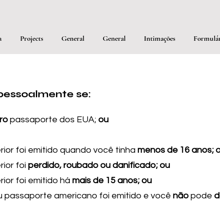
a
Projects
General
General
Intimações
Formulár
pessoalmente se:
ro
passaporte dos EUA;
ou
ior foi emitido quando você tinha
menos de 16 anos; 
ior foi
perdido, roubado ou danificado; ou
ior foi emitido há
mais de 15 anos; ou
passaporte americano foi emitido e você
não
pode
d