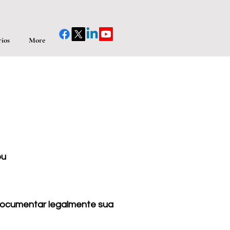
ios
More
ou
ocumentar legalmente sua