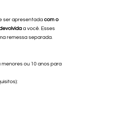
ve ser apresentada
com o
devolvida
a você. Esses
ma remessa separada.
a menores ou 10 anos para
isitos):