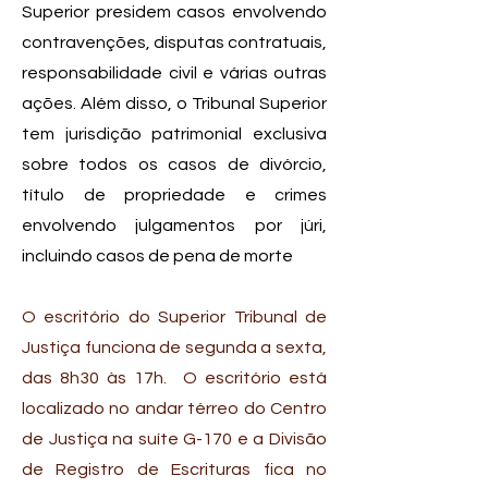
Superior presidem casos envolvendo
contravenções, disputas contratuais,
responsabilidade civil e várias outras
ações. Além disso, o Tribunal Superior
tem jurisdição patrimonial exclusiva
sobre todos os casos de divórcio,
título de propriedade e crimes
envolvendo julgamentos por júri,
incluindo casos de pena de morte
O escritório do Superior Tribunal de
Justiça funciona de segunda a sexta,
das 8h30 às 17h.
O escritório está
localizado no andar térreo do Centro
de Justiça na suíte G-170 e a Divisão
de Registro de Escrituras fica no