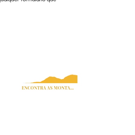
issários do Condado de Cherokee
 tráfico humano
Título IV
ENCONTRA AS MONTANHAS