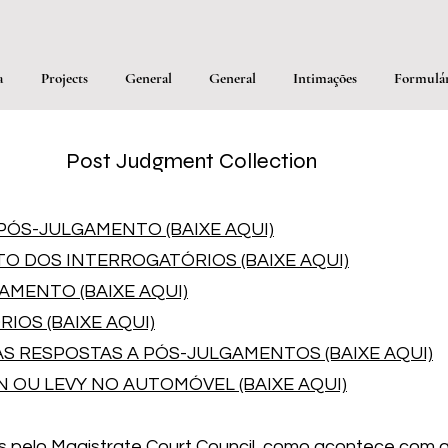
a
Projects
General
General
Intimações
Formulár
Post Judgment Collection
ÓS-JULGAMENTO (BAIXE AQUI)
 DOS INTERROGATÓRIOS (BAIXE AQUI)
MENTO (BAIXE AQUI)
IOS (BAIXE AQUI)
S RESPOSTAS A PÓS-JULGAMENTOS (BAIXE AQUI)
N OU LEVY NO AUTOMÓVEL (BAIXE AQUI)
os pelo Magistrate Court Council, como acontece com q