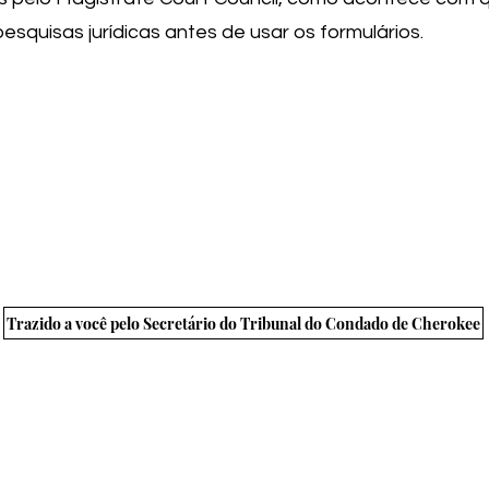
quisas jurídicas antes de usar os formulários.
de o metrô encontra as montanhas" | © Conselho de Com
ivacidade
Termos e Condições
Conformidade ADA
Aviso de
Legal Notice
Trazido a você pelo Secretário do Tribunal do Condado de Cherokee