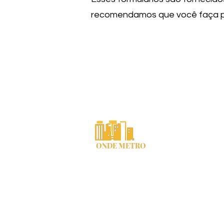
recomendamos que você faça pes
Cherokee County, Geórgia "On
Email do Escriturário
Declaração de pr
ONDE METRO