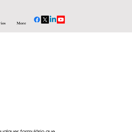
ios
More
ualquer formulário que