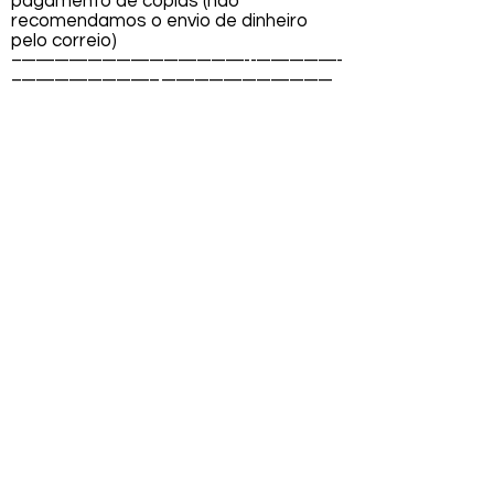
pagamento de cópias (não
recomendamos o envio de dinheiro
pelo correio)
-------------------------------------------------- -------------------
------------------------------- ------------------------------------