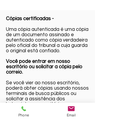
Cópias certificadas -
Uma cópia autenticada é uma cópia
de um documento assinado e
autenticado como cópia verdadeira
pelo oficial do tribunal a cuja guarda
o original está confiado.
Você pode entrar em nosso
escritório ou solicitar a cópia pelo
correio.
Se você vier ao nosso escritório,
poderá obter cópias usando nossos
terminais de busca públicos ou
solicitar a assistência dos
balconistas no escritório
As cópias autenticadas custam $
Phone
Email
2,00 pelo selo e $ 1,00 por página
Se desejar solicitar uma cópia