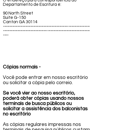
O endereço para correspondência do
Departamento de Escritura é:
90 North Street
Suite G-150
Canton GA 30114
-------------------------------------------------- ----------------
---------------------------------- --------------------------------
----
Cópias normais -
Você pode entrar em nosso escritório
ou solicitar a cópia pelo correio.
Se você vier ao nosso escritório,
poderá obter cópias usando nossos
terminais de busca públicos ou
solicitar a assistência dos balconistas
no escritório
As cópias regulares impressas nos
terminais de pesquisa públicos custam